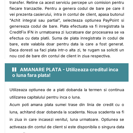
transfer. Retine ca acest serviciu percepe un comision pentru
fiecare tranzactie. Pentru a genera codul de bare pe care il
vei prezenta casierului, intra in contul de client, apasa butonul
"Achit integral sau partial", selecteaza optiunea PayPoint si
genereaza codul de bare. Plata efectuata va fi inregistrata la
CreditFix IFN in urmatoarea zi lucratoare dar procesarea se va
efectua cu data platii. Suma de plata inregistrata in codul de
bare, este valabila doar pentru data la care a fost generat.
Daca doresti sa faci plata intr-o alta zi, te rugam sa soliciti un
nou cod de bare din contul de client in ziua respectiva.
AMANARE PLATA - Utilizeaza creditul inca
o luna fara plata!
Utilizeaza optiunea de a plati dobanda la termen si continua
utilizarea capitalului pentru inca o luna.
Acum poti amana plata sumei trase din linia de credit cu o
luna, achitand doar dobanda la scadenta. Noua scadenta va fi
in ziua in care incasezi venitul, luna urmatoare. Optiunea se
activeaza din contul de client si este disponibila o singura data