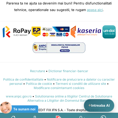
Parerea ta ne ajuta sa devenim mai buni! Pentru disfunctionalitati
tehnice, operationale sau sugestii, te rugam
apasa aici
.
Recrutare
•
Dictionar financiar-bancar
Politica de confidentialitate
•
Notificare de prelucrare a datelor cu caracter
personal
•
Politica de cookie
•
Termeni si conditii de utilizare site
•
Modificare consimtamant cookies
www.anpc.gov.ro
•
Solutionarea online a litigiilor Centrul de Solutionare
Alternativa a Litigiilor din Domeniul Bancar
✦
Intreaba AI
Te sunam noi
© 2015 - 2026 CREDIT FIX IFN S.A. - Toate drepturile rezervate.