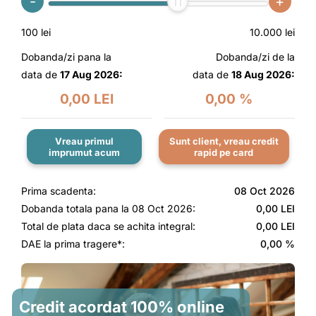
-
+
100 lei
10.000 lei
Dobanda/zi pana la
Dobanda/zi de la
data de
17 Aug 2026:
data de
18 Aug 2026:
0,00 LEI
0,00 %
Vreau primul
Sunt client, vreau credit
imprumut acum
rapid pe card
Prima scadenta:
08 Oct 2026
Dobanda totala pana la
08 Oct 2026
:
0,00 LEI
Total de plata daca se achita integral:
0,00 LEI
DAE la prima tragere*:
0,00 %
Credit acordat 100% online