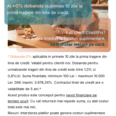
*0% dobanda
Ai
in primele 10 zile la
prima tragere din linia de credit.
Esti client CreditFix?
Ai acces imediat la fonduri suplimentare,
cu transfer instant pe card.
* Dobanda 0%
aplicabila in primele 10 zile la prima tragere din
linia de credit. Valabil pentru clientii noi. Dobanda pentru
urmatoarele trageri din linia de credit este intre 1,0% si
0,8%/zi. Suma finantata: minimum 100 Lei - maximum 10.000
Lei. DAE maxim: 3.678,34%. Contractul liniei de credit are o
valabilitate de 5 ani.*
Acest produs este conceput pentru
nevoi financiare pe
termen scurt
. Cu cat returnezi mai repede suma, cu atat costul
total este mai mic.
Riscuri: Intarzierea platilor poate genera costuri suplimentare