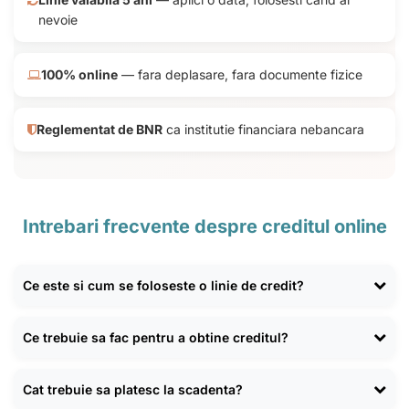
nevoie
100% online
— fara deplasare, fara documente fizice
Reglementat de BNR
ca institutie financiara nebancara
Intrebari frecvente despre creditul online
Ce este si cum se foloseste o linie de credit?
O linie de credit este o suma aprobata o singura data, din care
Ce trebuie sa fac pentru a obtine creditul?
poti retrage partial sau integral, ori de cate ori ai nevoie, pe o
perioada de 5 ani. Platesti dobanda doar pentru suma efectiv
Completezi formularul online de pe creditfix.ro cu datele tale
utilizata si doar pentru zilele de utilizare. Dupa rambursare,
Cat trebuie sa platesc la scadenta?
personale si veniturile. Primesti decizia in cateva minute prin
limita se reactiveaza si o poti folosi din nou fara o noua