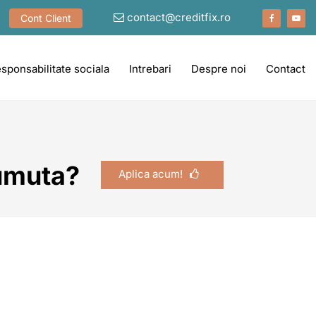
contact@creditfix.ro
Cont Client
sponsabilitate sociala
Intrebari
Despre noi
Contact
umuta?
Aplica acum!