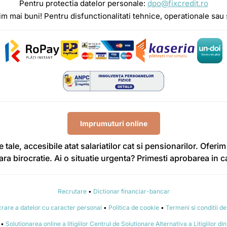
Pentru protectia datelor personale:
dpo@fixcredit.ro
im mai buni! Pentru disfunctionalitati tehnice, operationale sau
Imprumuturi online
e tale, accesibile atat salariatilor cat si pensionarilor. Ofe
fara birocratie. Ai o situatie urgenta? Primesti aprobarea in 
Recrutare
•
Dictionar financiar-bancar
crare a datelor cu caracter personal
•
Politica de cookie
•
Termeni si conditii de 
•
Solutionarea online a litigiilor Centrul de Solutionare Alternativa a Litigiilor 